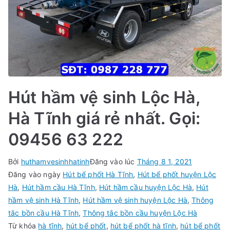
Hút hầm vệ sinh Lộc Hà,
Hà Tĩnh giá rẻ nhất. Gọi:
09456 63 222
Bởi
huthamvesinhhatinh
Đăng vào lúc
Tháng 8 1, 2021
Đăng vào ngày
Hút bể phốt Hà Tĩnh
,
Hút bể phốt huyện Lộc
Hà
,
Hút hầm cầu Hà Tĩnh
,
Hút hầm cầu huyện Lộc Hà
,
Hút
hầm vệ sinh Hà Tĩnh
,
Hút hầm vệ sinh huyện Lộc Hà
,
Thông
tắc bồn cầu Hà Tĩnh
,
Thông tắc bồn cầu huyện Lộc Hà
Từ khóa
hà tĩnh
,
hút bể phốt
,
hút bể phốt hà tĩnh
,
hút bể phốt