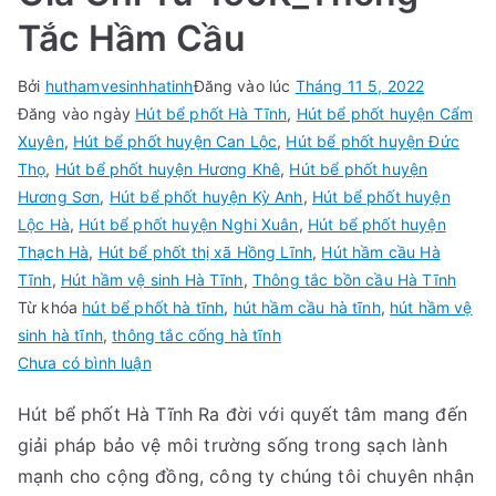
Tắc Hầm Cầu
Bởi
huthamvesinhhatinh
Đăng vào lúc
Tháng 11 5, 2022
Đăng vào ngày
Hút bể phốt Hà Tĩnh
,
Hút bể phốt huyện Cẩm
Xuyên
,
Hút bể phốt huyện Can Lộc
,
Hút bể phốt huyện Đức
Thọ
,
Hút bể phốt huyện Hương Khê
,
Hút bể phốt huyện
Hương Sơn
,
Hút bể phốt huyện Kỳ Anh
,
Hút bể phốt huyện
Lộc Hà
,
Hút bể phốt huyện Nghi Xuân
,
Hút bể phốt huyện
Thạch Hà
,
Hút bể phốt thị xã Hồng Lĩnh
,
Hút hầm cầu Hà
Tĩnh
,
Hút hầm vệ sinh Hà Tĩnh
,
Thông tắc bồn cầu Hà Tĩnh
Từ khóa
hút bể phốt hà tĩnh
,
hút hầm cầu hà tĩnh
,
hút hầm vệ
sinh hà tĩnh
,
thông tắc cống hà tĩnh
trong
Chưa có bình luận
Hút
Hút bể phốt Hà Tĩnh Ra đời với quyết tâm mang đến
Bể
giải pháp bảo vệ môi trường sống trong sạch lành
Phốt
Tại
mạnh cho cộng đồng, công ty chúng tôi chuyên nhận