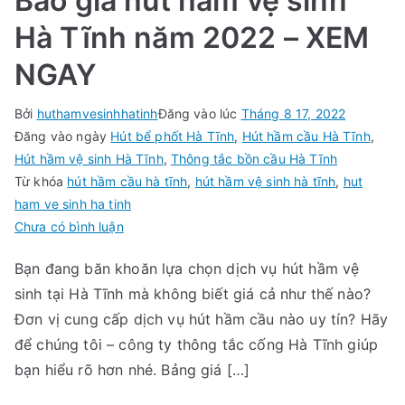
Báo giá hút hầm vệ sinh
Hà Tĩnh năm 2022 – XEM
NGAY
Bởi
huthamvesinhhatinh
Đăng vào lúc
Tháng 8 17, 2022
Đăng vào ngày
Hút bể phốt Hà Tĩnh
,
Hút hầm cầu Hà Tĩnh
,
Hút hầm vệ sinh Hà Tĩnh
,
Thông tắc bồn cầu Hà Tĩnh
Từ khóa
hút hầm cầu hà tĩnh
,
hút hầm vệ sinh hà tĩnh
,
hut
ham ve sinh ha tinh
trong
Chưa có bình luận
Báo
Bạn đang băn khoăn lựa chọn dịch vụ hút hầm vệ
giá
sinh tại Hà Tĩnh mà không biết giá cả như thế nào?
hút
hầm
Đơn vị cung cấp dịch vụ hút hầm cầu nào uy tín? Hãy
vệ
để chúng tôi – công ty thông tắc cống Hà Tĩnh giúp
sinh
bạn hiểu rõ hơn nhé. Bảng giá […]
Hà