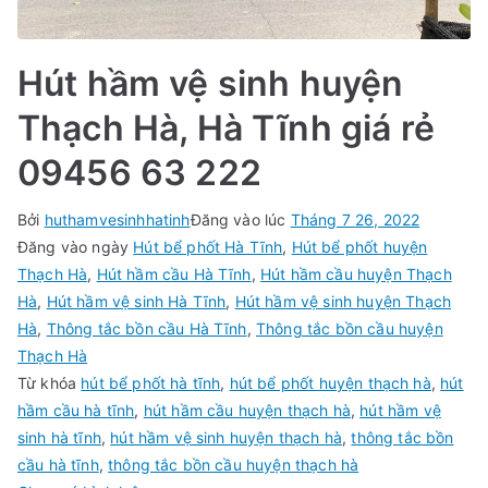
Hút hầm vệ sinh huyện
Thạch Hà, Hà Tĩnh giá rẻ
09456 63 222
Bởi
huthamvesinhhatinh
Đăng vào lúc
Tháng 7 26, 2022
Đăng vào ngày
Hút bể phốt Hà Tĩnh
,
Hút bể phốt huyện
Thạch Hà
,
Hút hầm cầu Hà Tĩnh
,
Hút hầm cầu huyện Thạch
Hà
,
Hút hầm vệ sinh Hà Tĩnh
,
Hút hầm vệ sinh huyện Thạch
Hà
,
Thông tắc bồn cầu Hà Tĩnh
,
Thông tắc bồn cầu huyện
Thạch Hà
Từ khóa
hút bể phốt hà tĩnh
,
hút bể phốt huyện thạch hà
,
hút
hầm cầu hà tĩnh
,
hút hầm cầu huyện thạch hà
,
hút hầm vệ
sinh hà tĩnh
,
hút hầm vệ sinh huyện thạch hà
,
thông tắc bồn
cầu hà tĩnh
,
thông tắc bồn cầu huyện thạch hà