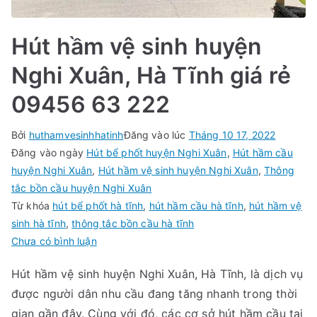
Hút hầm vệ sinh huyện
Nghi Xuân, Hà Tĩnh giá rẻ
09456 63 222
Bởi
huthamvesinhhatinh
Đăng vào lúc
Tháng 10 17, 2022
Đăng vào ngày
Hút bể phốt huyện Nghi Xuân
,
Hút hầm cầu
huyện Nghi Xuân
,
Hút hầm vệ sinh huyện Nghi Xuân
,
Thông
tắc bồn cầu huyện Nghi Xuân
Từ khóa
hút bể phốt hà tĩnh
,
hút hầm cầu hà tĩnh
,
hút hầm vệ
sinh hà tĩnh
,
thông tắc bồn cầu hà tĩnh
trong
Chưa có bình luận
Hút
Hút hầm vệ sinh huyện Nghi Xuân, Hà Tĩnh, là dịch vụ
hầm
được người dân nhu cầu đang tăng nhanh trong thời
vệ
sinh
gian gần đây. Cùng với đó, các cơ sở hút hầm cầu tại