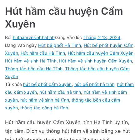
Hút hầm cầu huyện Cẩm
Xuyên
Bởi
huthamvesinhhatinh
Đăng vào lúc
Tháng 2 13, 2024
Đăng vào ngày
Hút bể phốt Hà Tĩnh
,
Hút bể phốt huyện Cẩm
Xuyên
,
Hút hầm cầu Hà Tĩnh
,
Hút hầm cầu huyện Cẩm Xuyên
,
Hút hầm vệ sinh Hà Tĩnh
,
Hút hầm vệ sinh huyện Cẩm Xuyên
,
Thông tắc bồn cầu Hà Tĩnh
,
Thông tắc bồn cầu huyện Cẩm
Xuyên
Từ khóa
hút bể phốt cẩm xuyên
,
hút bể phốt hà tĩnh
,
hút hầm
cầu cẩm xuyên
,
hút hầm cầu hà tĩnh
,
hút hầm vệ sinh cẩm
xuyên
,
hút hầm vệ sinh hà tĩnh
,
thông tắc bồn cầu cẩm
xuyên
,
thông tắc cống hà tĩnh
Hút hầm cầu huyện Cẩm Xuyên, tỉnh Hà Tĩnh uy tín,
tận tâm. Dịch vụ thông hút hầm vệ sinh bằng xe hút
bể phốt chuyên dụng. Bảo hành 3 năm nhé!