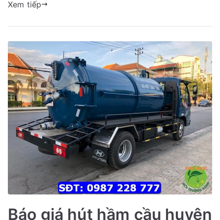
Tĩnh
Xem tiếp
năm
2022
–
XEM
NGAY
Báo giá hút hầm cầu huyện