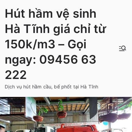
Chuyển
Hút hầm vệ sinh
tới
nội
Hà Tĩnh giá chỉ từ
dung
150k/m3 – Gọi
ngay: 09456 63
222
Dịch vụ hút hầm cầu, bể phốt tại Hà Tĩnh