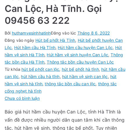
Can Lộc, Hà Tĩnh. Gọi
09456 63 222
Bởi
huthamvesinhhatinh
Đăng vào lúc
Tháng 8 6, 2022
Đăng vào ngày
Hút bể phốt Hà Tĩnh
,
Hút bể phốt huyện Can
Lộc
,
Hút hầm cầu Hà Tĩnh
,
Hút hầm cầu huyện Can Lộc
,
Hút
hầm vệ sinh Hà Tĩnh
,
Hút hầm vệ sinh huyện Can Lộc
,
Thông
tắc bồn cầu Hà Tĩnh
,
Thông tắc bồn cầu huyện Can Lộc
Từ khóa
hút bể phốt can lộc
,
hút bể phốt hà tĩnh
,
hút hầm cầu
can lộc
,
hút hầm cầu hà tĩnh
,
hút hầm vệ sinh can lộc
,
hút
hầm vệ sinh hà tĩnh
,
thông tắc bồn cầu can lộc
,
thông tắc
cống nghẹt hà tĩnh
trong
Chưa có bình luận
Báo
Báo giá hút hầm cầu huyện Can Lộc, tỉnh Hà Tĩnh là
giá
vấn đề được nhiều người dân quan tâm khi cần thông
hút
hầm
tắc, hút hầm vệ sinh, thông tắc bể phốt. Tuy nhiên