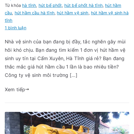
Từ khóa
hà tĩnh
,
hút bể phốt
,
hút bể phốt hà tĩnh
,
hút hầm
cầu
,
hút hầm cầu hà tĩnh
,
hút hầm vệ sinh
,
hút hầm vệ sinh hà
tĩnh
ở
1 bình luận
Hút
Nhà vệ sinh của bạn đang bị đầy, tắc nghẽn gây mùi
hầm
hôi khó chịu. Bạn đang tìm kiếm 1 đơn vị hút hầm vệ
vệ
sinh
sinh uy tín tại Cẩm Xuyên, Hà Tĩnh giá rẻ? Bạn đang
Cẩm
thắc mắc giá hút hầm cầu 1 lần là bao nhiêu tiền?
Xuyên,
Công ty vệ sinh môi trường […]
Hà
Tĩnh
Xem tiếp
chỉ
từ
150k.
Gọi:
09456
63