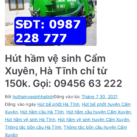
222
Hút hầm vệ sinh Cẩm
Xuyên, Hà Tĩnh chỉ từ
150k. Gọi: 09456 63 222
Bởi
huthamvesinhhatinh
Đăng vào lúc
Tháng 7 30, 2021
Đăng vào ngày
Hút bể phốt Hà Tĩnh
,
Hút bể phốt huyện Cẩm
Xuyên
,
Hút hầm cầu Hà Tĩnh
,
Hút hầm cầu huyện Cẩm Xuyên
,
Hút hầm vệ sinh Hà Tĩnh
,
Hút hầm vệ sinh huyện Cẩm Xuyên
,
Thông tắc bồn cầu Hà Tĩnh
,
Thông tắc bồn cầu huyện Cẩm
Xuyên