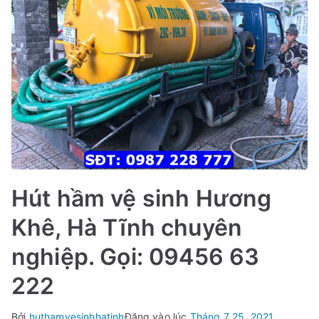
222
Hút hầm vệ sinh Hương
Khê, Hà Tĩnh chuyên
nghiệp. Gọi: 09456 63
222
Bởi
huthamvesinhhatinh
Đăng vào lúc
Tháng 7 25, 2021