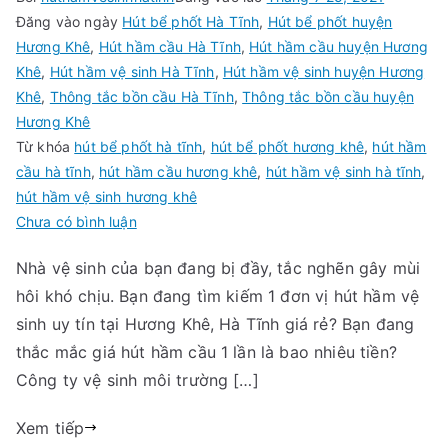
Đăng vào ngày
Hút bể phốt Hà Tĩnh
,
Hút bể phốt huyện
Hương Khê
,
Hút hầm cầu Hà Tĩnh
,
Hút hầm cầu huyện Hương
Khê
,
Hút hầm vệ sinh Hà Tĩnh
,
Hút hầm vệ sinh huyện Hương
Khê
,
Thông tắc bồn cầu Hà Tĩnh
,
Thông tắc bồn cầu huyện
Hương Khê
Từ khóa
hút bể phốt hà tĩnh
,
hút bể phốt hương khê
,
hút hầm
cầu hà tĩnh
,
hút hầm cầu hương khê
,
hút hầm vệ sinh hà tĩnh
,
hút hầm vệ sinh hương khê
trong
Chưa có bình luận
Hút
Nhà vệ sinh của bạn đang bị đầy, tắc nghẽn gây mùi
hầm
hôi khó chịu. Bạn đang tìm kiếm 1 đơn vị hút hầm vệ
vệ
sinh
sinh uy tín tại Hương Khê, Hà Tĩnh giá rẻ? Bạn đang
Hương
thắc mắc giá hút hầm cầu 1 lần là bao nhiêu tiền?
Khê,
Công ty vệ sinh môi trường […]
Hà
Tĩnh
Xem tiếp
chuyên