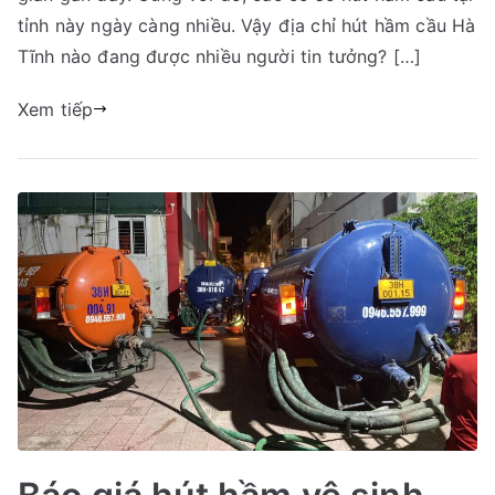
huyện
tỉnh này ngày càng nhiều. Vậy địa chỉ hút hầm cầu Hà
Nghi
Tĩnh nào đang được nhiều người tin tưởng? […]
Xuân,
Hà
Xem tiếp
Tĩnh
giá
rẻ
09456
63
222