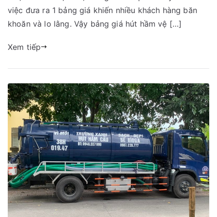
cầu
việc đưa ra 1 bảng giá khiến nhiều khách hàng băn
huyện
khoăn và lo lằng. Vậy bảng giá hút hầm vệ […]
Can
Lộc,
Xem tiếp
Hà
Tĩnh.
Gọi
09456
63
222