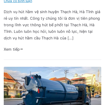
trong
Chưa có bình luận
Hút
Dịch vụ hút hầm vệ sinh huyện Thạch Hà, Hà Tĩnh giá
hầm
rẻ uy tín nhất. Công ty chúng tôi là đơn vị tiên phong
vệ
sinh
trong lĩnh vực thông hút bể phốt tại Thạch Hà, Hà
huyện
Tĩnh. Luôn luôn học hỏi, luôn luôn nỗ lực, hiện tại
Thạch
dịch vụ hút hầm cầu Thạch Hà của […]
Hà,
Hà
Xem tiếp
Tĩnh
giá
rẻ
09456
63
222