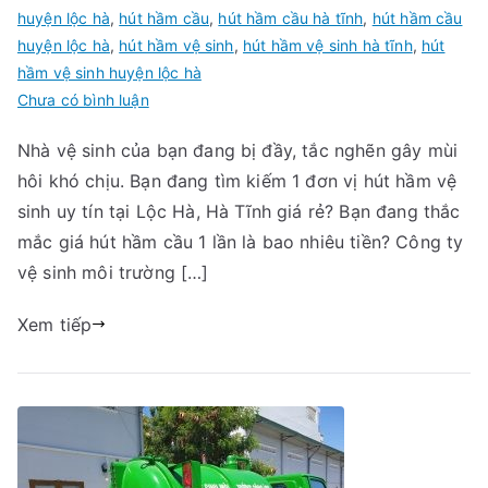
huyện lộc hà
,
hút hầm cầu
,
hút hầm cầu hà tĩnh
,
hút hầm cầu
huyện lộc hà
,
hút hầm vệ sinh
,
hút hầm vệ sinh hà tĩnh
,
hút
hầm vệ sinh huyện lộc hà
trong
Chưa có bình luận
Hút
Nhà vệ sinh của bạn đang bị đầy, tắc nghẽn gây mùi
hầm
hôi khó chịu. Bạn đang tìm kiếm 1 đơn vị hút hầm vệ
vệ
sinh
sinh uy tín tại Lộc Hà, Hà Tĩnh giá rẻ? Bạn đang thắc
Lộc
mắc giá hút hầm cầu 1 lần là bao nhiêu tiền? Công ty
Hà,
vệ sinh môi trường […]
Hà
Tĩnh
Xem tiếp
giá
rẻ
nhất.
Gọi:
09456
63