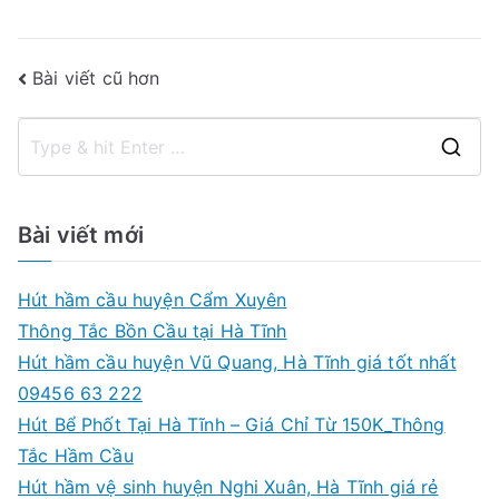
nghiệp.
Gọi:
Điều
Bài viết cũ hơn
09456
63
hướng
222
S
bài
e
viết
a
Bài viết mới
r
c
Hút hầm cầu huyện Cẩm Xuyên
h
Thông Tắc Bồn Cầu tại Hà Tĩnh
f
Hút hầm cầu huyện Vũ Quang, Hà Tĩnh giá tốt nhất
o
09456 63 222
r
Hút Bể Phốt Tại Hà Tĩnh – Giá Chỉ Từ 150K_Thông
:
Tắc Hầm Cầu
Hút hầm vệ sinh huyện Nghi Xuân, Hà Tĩnh giá rẻ