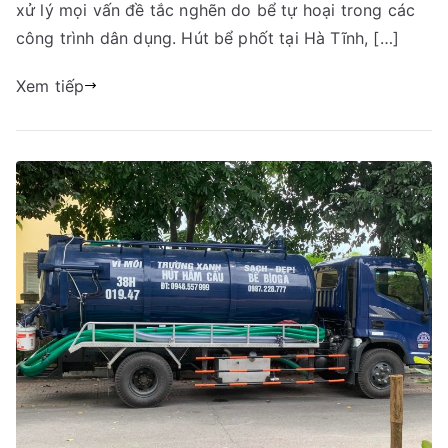
Hà
xử lý mọi vấn đề tắc nghẽn do bể tự hoại trong các
Tĩnh
công trình dân dụng. Hút bể phốt tại Hà Tĩnh, […]
–
Giá
Xem tiếp
Chỉ
Từ
150K_Thông
Tắc
Hầm
Cầu