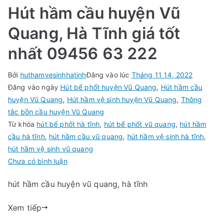
Hút hầm cầu huyện Vũ
Quang, Hà Tĩnh giá tốt
nhất 09456 63 222
Bởi
huthamvesinhhatinh
Đăng vào lúc
Tháng 11 14, 2022
Đăng vào ngày
Hút bể phốt huyện Vũ Quang
,
Hút hầm cầu
huyện Vũ Quang
,
Hút hầm vệ sinh huyện Vũ Quang
,
Thông
tắc bồn cầu huyện Vũ Quang
Từ khóa
hút bể phốt hà tĩnh
,
hút bể phốt vũ quang
,
hút hầm
cầu hà tĩnh
,
hút hầm cầu vũ quang
,
hút hầm vệ sinh hà tĩnh
,
hút hầm vệ sinh vũ quang
trong
Chưa có bình luận
Hút
hút hầm cầu huyện vũ quang, hà tĩnh
hầm
cầu
Xem tiếp
huyện