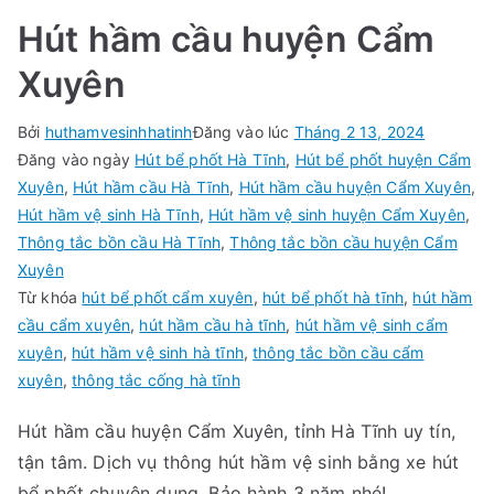
Hút hầm cầu huyện Cẩm
Xuyên
Bởi
huthamvesinhhatinh
Đăng vào lúc
Tháng 2 13, 2024
Đăng vào ngày
Hút bể phốt Hà Tĩnh
,
Hút bể phốt huyện Cẩm
Xuyên
,
Hút hầm cầu Hà Tĩnh
,
Hút hầm cầu huyện Cẩm Xuyên
,
Hút hầm vệ sinh Hà Tĩnh
,
Hút hầm vệ sinh huyện Cẩm Xuyên
,
Thông tắc bồn cầu Hà Tĩnh
,
Thông tắc bồn cầu huyện Cẩm
Xuyên
Từ khóa
hút bể phốt cẩm xuyên
,
hút bể phốt hà tĩnh
,
hút hầm
cầu cẩm xuyên
,
hút hầm cầu hà tĩnh
,
hút hầm vệ sinh cẩm
xuyên
,
hút hầm vệ sinh hà tĩnh
,
thông tắc bồn cầu cẩm
xuyên
,
thông tắc cống hà tĩnh
Hút hầm cầu huyện Cẩm Xuyên, tỉnh Hà Tĩnh uy tín,
tận tâm. Dịch vụ thông hút hầm vệ sinh bằng xe hút
bể phốt chuyên dụng. Bảo hành 3 năm nhé!