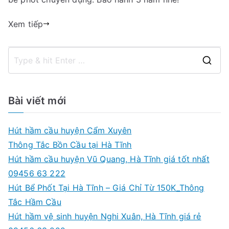
Xem tiếp
S
e
a
Bài viết mới
r
c
Hút hầm cầu huyện Cẩm Xuyên
h
Thông Tắc Bồn Cầu tại Hà Tĩnh
f
Hút hầm cầu huyện Vũ Quang, Hà Tĩnh giá tốt nhất
o
09456 63 222
r
Hút Bể Phốt Tại Hà Tĩnh – Giá Chỉ Từ 150K_Thông
:
Tắc Hầm Cầu
Hút hầm vệ sinh huyện Nghi Xuân, Hà Tĩnh giá rẻ