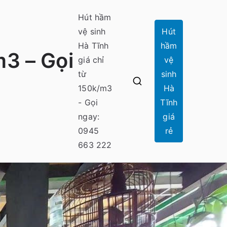
Hút hầm
vệ sinh
Hút
Hà Tĩnh
hầm
m3 – Gọi
giá chỉ
vệ
từ
sinh
150k/m3
Hà
- Gọi
Tĩnh
ngay:
giá
0945
rẻ
663 222