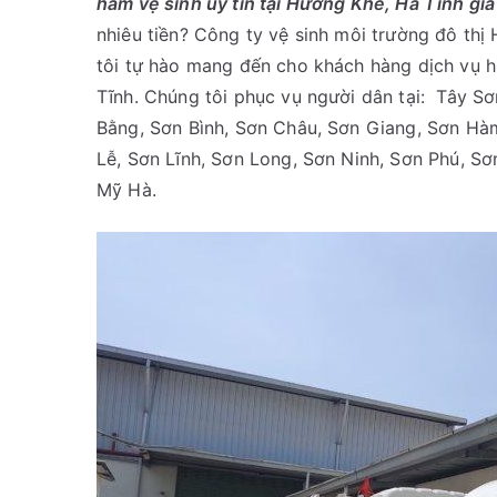
hầm vệ sinh uy tín tại Hương Khê, Hà Tĩnh giá
vệ
sinh
nhiêu tiền? Công ty vệ sinh môi trường đô thị
Hương
tôi tự hào mang đến cho khách hàng dịch vụ h
Khê,
Tĩnh. Chúng tôi phục vụ người dân tại: Tây S
Hà
Bằng, Sơn Bình, Sơn Châu, Sơn Giang, Sơn Hà
Tĩnh
Lễ, Sơn Lĩnh, Sơn Long, Sơn Ninh, Sơn Phú, Sơ
chuyên
Mỹ Hà.
nghiệp.
Gọi:
09456
63
222