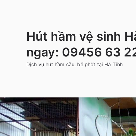
Chuyển
tới
nội
dung
Hút hầm vệ sinh Hà
ngay: 09456 63 2
Dịch vụ hút hầm cầu, bể phốt tại Hà Tĩnh