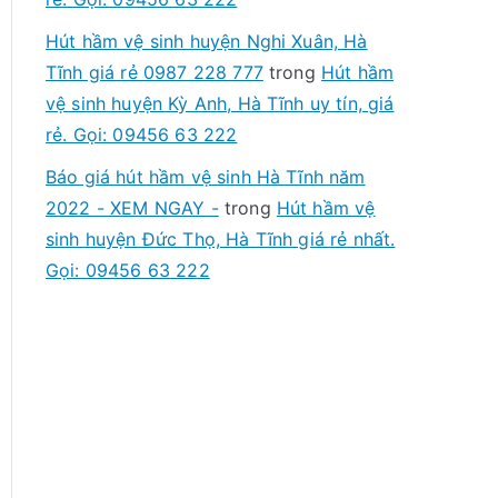
Hút hầm vệ sinh huyện Nghi Xuân, Hà
Tĩnh giá rẻ 0987 228 777
trong
Hút hầm
vệ sinh huyện Kỳ Anh, Hà Tĩnh uy tín, giá
rẻ. Gọi: 09456 63 222
Báo giá hút hầm vệ sinh Hà Tĩnh năm
2022 - XEM NGAY -
trong
Hút hầm vệ
sinh huyện Đức Thọ, Hà Tĩnh giá rẻ nhất.
Gọi: 09456 63 222