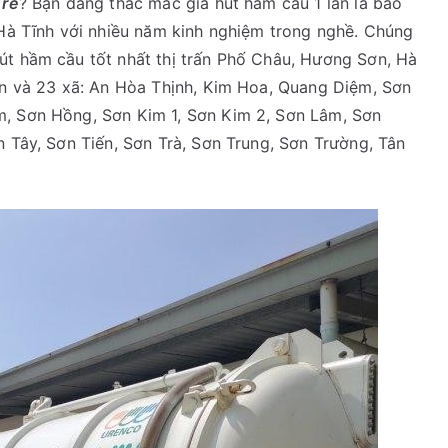
 rẻ
? Bạn đang thắc mắc giá hút hầm cầu 1 lần là bao
 Hà Tĩnh với nhiều năm kinh nghiệm trong nghề. Chúng
út hầm cầu tốt nhất thị trấn Phố Châu, Hương Sơn, Hà
ơn và 23 xã: An Hòa Thịnh, Kim Hoa, Quang Diệm, Sơn
m, Sơn Hồng, Sơn Kim 1, Sơn Kim 2, Sơn Lâm, Sơn
n Tây, Sơn Tiến, Sơn Trà, Sơn Trung, Sơn Trường, Tân