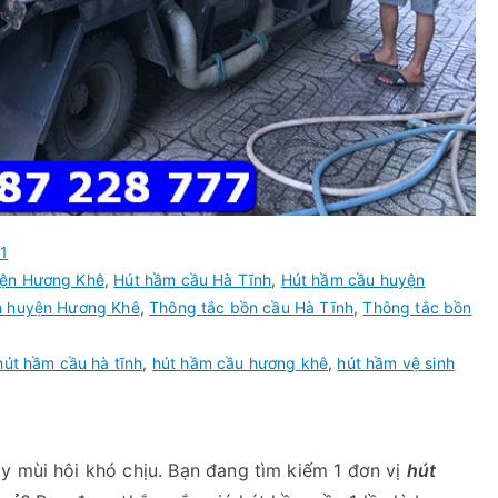
1
yện Hương Khê
,
Hút hầm cầu Hà Tĩnh
,
Hút hầm cầu huyện
h huyện Hương Khê
,
Thông tắc bồn cầu Hà Tĩnh
,
Thông tắc bồn
hút hầm cầu hà tĩnh
,
hút hầm cầu hương khê
,
hút hầm vệ sinh
y mùi hôi khó chịu. Bạn đang tìm kiếm 1 đơn vị
hút