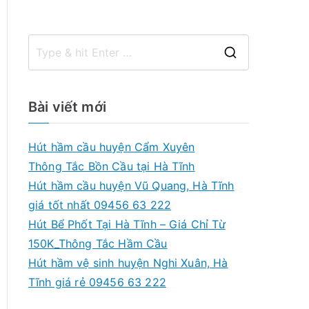
S
e
a
Bài viết mới
r
c
Hút hầm cầu huyện Cẩm Xuyên
h
Thông Tắc Bồn Cầu tại Hà Tĩnh
f
Hút hầm cầu huyện Vũ Quang, Hà Tĩnh
o
giá tốt nhất 09456 63 222
r
Hút Bể Phốt Tại Hà Tĩnh – Giá Chỉ Từ
:
150K_Thông Tắc Hầm Cầu
Hút hầm vệ sinh huyện Nghi Xuân, Hà
Tĩnh giá rẻ 09456 63 222