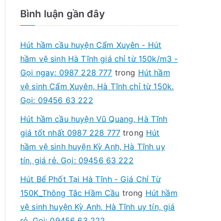
Bình luận gần đây
Hút hầm cầu huyện Cẩm Xuyên - Hút
hầm vệ sinh Hà Tĩnh giá chỉ từ 150k/m3 -
Gọi ngay: 0987 228 777
trong
Hút hầm
vệ sinh Cẩm Xuyên, Hà Tĩnh chỉ từ 150k.
Gọi: 09456 63 222
Hút hầm cầu huyện Vũ Quang, Hà Tĩnh
giá tốt nhất 0987 228 777
trong
Hút
hầm vệ sinh huyện Kỳ Anh, Hà Tĩnh uy
tín, giá rẻ. Gọi: 09456 63 222
Hút Bể Phốt Tại Hà Tĩnh - Giá Chỉ Từ
150K_Thông Tắc Hầm Cầu
trong
Hút hầm
vệ sinh huyện Kỳ Anh, Hà Tĩnh uy tín, giá
rẻ. Gọi: 09456 63 222