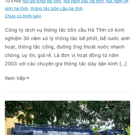
Từ khóa
hút bể phốt hà tĩnh
,
hút hầm cầu hà tĩnh
,
hút hầm vệ
sinh hà tĩnh
,
thông tắc bồn cầu hà tĩnh
trong
Chưa có bình luận
Thông
Công ty dịch vụ thông tắc bồn cầu Hà Tĩnh có kinh
Tắc
nghiệm 30 năm xử lý thông tắc bể phốt, bể nước sinh
Bồn
Cầu
hoạt, thông tắc cống, đường ống thoát nước nhanh
tại
chóng, uy tín, giá rẻ. Là đơn vị hoạt động từ năm
Hà
2003 với các chuyên gia thông tắc dày dặn kinh […]
Tĩnh
Xem tiếp