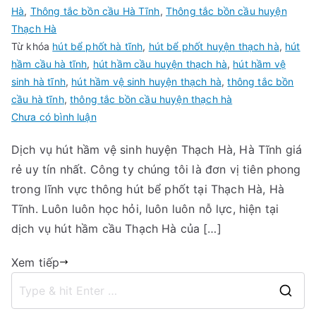
Hà
,
Thông tắc bồn cầu Hà Tĩnh
,
Thông tắc bồn cầu huyện
Thạch Hà
Từ khóa
hút bể phốt hà tĩnh
,
hút bể phốt huyện thạch hà
,
hút
hầm cầu hà tĩnh
,
hút hầm cầu huyện thạch hà
,
hút hầm vệ
sinh hà tĩnh
,
hút hầm vệ sinh huyện thạch hà
,
thông tắc bồn
cầu hà tĩnh
,
thông tắc bồn cầu huyện thạch hà
trong
Chưa có bình luận
Hút
Dịch vụ hút hầm vệ sinh huyện Thạch Hà, Hà Tĩnh giá
hầm
rẻ uy tín nhất. Công ty chúng tôi là đơn vị tiên phong
vệ
sinh
trong lĩnh vực thông hút bể phốt tại Thạch Hà, Hà
huyện
Tĩnh. Luôn luôn học hỏi, luôn luôn nỗ lực, hiện tại
Thạch
dịch vụ hút hầm cầu Thạch Hà của […]
Hà,
Hà
Xem tiếp
Tĩnh
giá
S
rẻ