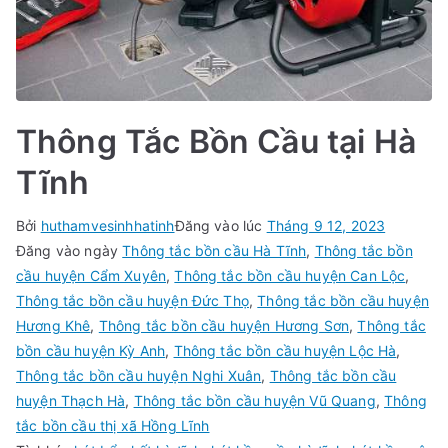
Thông Tắc Bồn Cầu tại Hà
Tĩnh
Bởi
huthamvesinhhatinh
Đăng vào lúc
Tháng 9 12, 2023
Đăng vào ngày
Thông tắc bồn cầu Hà Tĩnh
,
Thông tắc bồn
cầu huyện Cẩm Xuyên
,
Thông tắc bồn cầu huyện Can Lộc
,
Thông tắc bồn cầu huyện Đức Thọ
,
Thông tắc bồn cầu huyện
Hương Khê
,
Thông tắc bồn cầu huyện Hương Sơn
,
Thông tắc
bồn cầu huyện Kỳ Anh
,
Thông tắc bồn cầu huyện Lộc Hà
,
Thông tắc bồn cầu huyện Nghi Xuân
,
Thông tắc bồn cầu
huyện Thạch Hà
,
Thông tắc bồn cầu huyện Vũ Quang
,
Thông
tắc bồn cầu thị xã Hồng Lĩnh