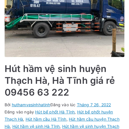
Hút hầm vệ sinh huyện
Thạch Hà, Hà Tĩnh giá rẻ
09456 63 222
Bởi
huthamvesinhhatinh
Đăng vào lúc
Tháng 7 26, 2022
Đăng vào ngày
Hút bể phốt Hà Tĩnh
,
Hút bể phốt huyện
Thạch Hà
,
Hút hầm cầu Hà Tĩnh
,
Hút hầm cầu huyện Thạch
Hà
,
Hút hầm vệ sinh Hà Tĩnh
,
Hút hầm vệ sinh huyện Thạch