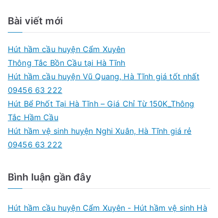
e
09456
a
Bài viết mới
63
r
222
c
Hút hầm cầu huyện Cẩm Xuyên
h
Thông Tắc Bồn Cầu tại Hà Tĩnh
f
Hút hầm cầu huyện Vũ Quang, Hà Tĩnh giá tốt nhất
o
09456 63 222
r
Hút Bể Phốt Tại Hà Tĩnh – Giá Chỉ Từ 150K_Thông
:
Tắc Hầm Cầu
Hút hầm vệ sinh huyện Nghi Xuân, Hà Tĩnh giá rẻ
09456 63 222
Bình luận gần đây
Hút hầm cầu huyện Cẩm Xuyên - Hút hầm vệ sinh Hà