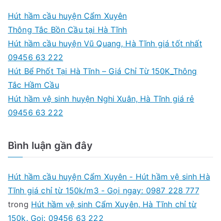
c
Hút hầm cầu huyện Cẩm Xuyên
h
Thông Tắc Bồn Cầu tại Hà Tĩnh
f
Hút hầm cầu huyện Vũ Quang, Hà Tĩnh giá tốt nhất
o
09456 63 222
r
Hút Bể Phốt Tại Hà Tĩnh – Giá Chỉ Từ 150K_Thông
:
Tắc Hầm Cầu
Hút hầm vệ sinh huyện Nghi Xuân, Hà Tĩnh giá rẻ
09456 63 222
Bình luận gần đây
Hút hầm cầu huyện Cẩm Xuyên - Hút hầm vệ sinh Hà
Tĩnh giá chỉ từ 150k/m3 - Gọi ngay: 0987 228 777
trong
Hút hầm vệ sinh Cẩm Xuyên, Hà Tĩnh chỉ từ
150k. Gọi: 09456 63 222