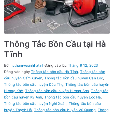
Thông Tắc Bồn Cầu tại Hà
Tĩnh
Bởi
huthamvesinhhatinh
Đăng vào lúc
Tháng 9 12, 2023
Đăng vào ngày
Thông tắc bồn cầu Hà Tĩnh
,
Thông tắc bồn
cầu huyện Cẩm Xuyên
,
Thông tắc bồn cầu huyện Can Lộc
,
Thông tắc bồn cầu huyện Đức Thọ
,
Thông tắc bồn cầu huyện
Hương Khê
,
Thông tắc bồn cầu huyện Hương Sơn
,
Thông tắc
bồn cầu huyện Kỳ Anh
,
Thông tắc bồn cầu huyện Lộc Hà
,
Thông tắc bồn cầu huyện Nghi Xuân
,
Thông tắc bồn cầu
huyện Thạch Hà
,
Thông tắc bồn cầu huyện Vũ Quang
,
Thông