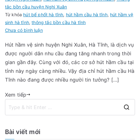
tắc bồn cầu huyện Nghi Xuân
Từ khóa
hút bể phốt hà tĩnh
,
hút hầm cầu hà tĩnh
,
hút hầm vệ
sinh hà tĩnh
,
thông tắc bồn cầu hà tĩnh
trong
Chưa có bình luận
Hút
Hút hầm vệ sinh huyện Nghi Xuân, Hà Tĩnh, là dịch vụ
hầm
được người dân nhu cầu đang tăng nhanh trong thời
vệ
sinh
gian gần đây. Cùng với đó, các cơ sở hút hầm cầu tại
huyện
tỉnh này ngày càng nhiều. Vậy địa chỉ hút hầm cầu Hà
Nghi
Tĩnh nào đang được nhiều người tin tưởng? […]
Xuân,
Hà
Xem tiếp
Tĩnh
giá
S
rẻ
e
09456
a
Bài viết mới
63
r
222