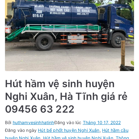
Hút hầm vệ sinh huyện
Nghi Xuân, Hà Tĩnh giá rẻ
09456 63 222
Bởi
huthamvesinhhatinh
Đăng vào lúc
Tháng 10 17, 2022
Đăng vào ngày
Hút bể phốt huyện Nghi Xuân
,
Hút hầm cầu
huyện Nghi Xuân
,
Hút hầm vệ sinh huyện Nghi Xuân
,
Thông