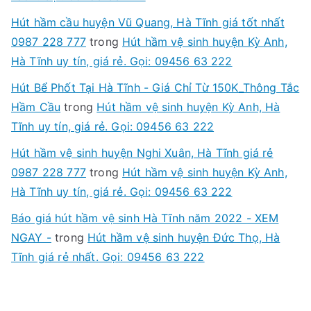
Hút hầm cầu huyện Vũ Quang, Hà Tĩnh giá tốt nhất
0987 228 777
trong
Hút hầm vệ sinh huyện Kỳ Anh,
Hà Tĩnh uy tín, giá rẻ. Gọi: 09456 63 222
Hút Bể Phốt Tại Hà Tĩnh - Giá Chỉ Từ 150K_Thông Tắc
Hầm Cầu
trong
Hút hầm vệ sinh huyện Kỳ Anh, Hà
Tĩnh uy tín, giá rẻ. Gọi: 09456 63 222
Hút hầm vệ sinh huyện Nghi Xuân, Hà Tĩnh giá rẻ
0987 228 777
trong
Hút hầm vệ sinh huyện Kỳ Anh,
Hà Tĩnh uy tín, giá rẻ. Gọi: 09456 63 222
Báo giá hút hầm vệ sinh Hà Tĩnh năm 2022 - XEM
NGAY -
trong
Hút hầm vệ sinh huyện Đức Thọ, Hà
Tĩnh giá rẻ nhất. Gọi: 09456 63 222