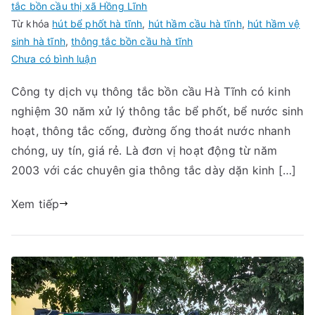
tắc bồn cầu thị xã Hồng Lĩnh
Từ khóa
hút bể phốt hà tĩnh
,
hút hầm cầu hà tĩnh
,
hút hầm vệ
sinh hà tĩnh
,
thông tắc bồn cầu hà tĩnh
trong
Chưa có bình luận
Thông
Công ty dịch vụ thông tắc bồn cầu Hà Tĩnh có kinh
Tắc
nghiệm 30 năm xử lý thông tắc bể phốt, bể nước sinh
Bồn
Cầu
hoạt, thông tắc cống, đường ống thoát nước nhanh
tại
chóng, uy tín, giá rẻ. Là đơn vị hoạt động từ năm
Hà
2003 với các chuyên gia thông tắc dày dặn kinh […]
Tĩnh
Xem tiếp