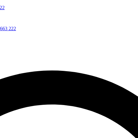
222
 663 222