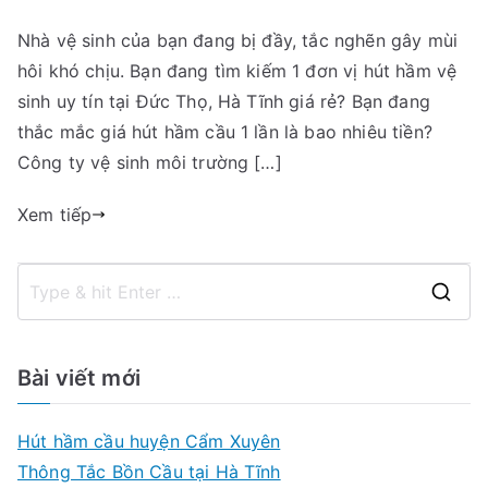
Hút
Nhà vệ sinh của bạn đang bị đầy, tắc nghẽn gây mùi
hầm
hôi khó chịu. Bạn đang tìm kiếm 1 đơn vị hút hầm vệ
vệ
sinh
sinh uy tín tại Đức Thọ, Hà Tĩnh giá rẻ? Bạn đang
huyện
thắc mắc giá hút hầm cầu 1 lần là bao nhiêu tiền?
Đức
Công ty vệ sinh môi trường […]
Thọ,
Hà
Xem tiếp
Tĩnh
giá
rẻ
S
nhất.
e
Gọi:
a
09456
Bài viết mới
r
63
222
c
Hút hầm cầu huyện Cẩm Xuyên
h
Thông Tắc Bồn Cầu tại Hà Tĩnh