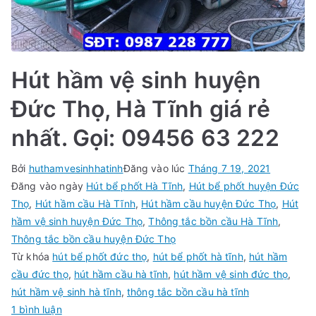
Hút hầm vệ sinh huyện
Đức Thọ, Hà Tĩnh giá rẻ
nhất. Gọi: 09456 63 222
Bởi
huthamvesinhhatinh
Đăng vào lúc
Tháng 7 19, 2021
Đăng vào ngày
Hút bể phốt Hà Tĩnh
,
Hút bể phốt huyện Đức
Thọ
,
Hút hầm cầu Hà Tĩnh
,
Hút hầm cầu huyện Đức Thọ
,
Hút
hầm vệ sinh huyện Đức Thọ
,
Thông tắc bồn cầu Hà Tĩnh
,
Thông tắc bồn cầu huyện Đức Thọ
Từ khóa
hút bể phốt đức thọ
,
hút bể phốt hà tĩnh
,
hút hầm
cầu đức thọ
,
hút hầm cầu hà tĩnh
,
hút hầm vệ sinh đức thọ
,
hút hầm vệ sinh hà tĩnh
,
thông tắc bồn cầu hà tĩnh
ở
1 bình luận