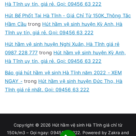
Hà Tĩnh uy tín, giá rẻ. Gọi: 09456 63 222
Hút Bể Phốt Tại Hà Tĩnh - Giá Chỉ Từ 150K_Thông Tắc
Hầm Cầu
trong
Hút hầm vệ sinh huyện Kỳ Anh, Hà
Tĩnh uy tín, giá rẻ. Gọi: 09456 63 222
Hút hầm vệ sinh huyện Nghi Xuân, Hà Tĩnh giá rẻ
0987 228 777
trong
Hút hầm vệ sinh huyện Kỳ Anh,
Hà Tĩnh uy tín, giá rẻ. Gọi: 09456 63 222
Báo giá hút hầm vệ sinh Hà Tĩnh năm 2022 - XEM
NGAY -
trong
Hút hầm vệ sinh huyện Đức Thọ, Hà
Tĩnh giá rẻ nhất. Gọi: 09456 63 222
Copyright © 2026
Hút hầm vệ sinh Hà Tĩnh giá chỉ từ
150k/m3 – Gọi ngay: 09456 63 222
. Powered by
Zakra
and