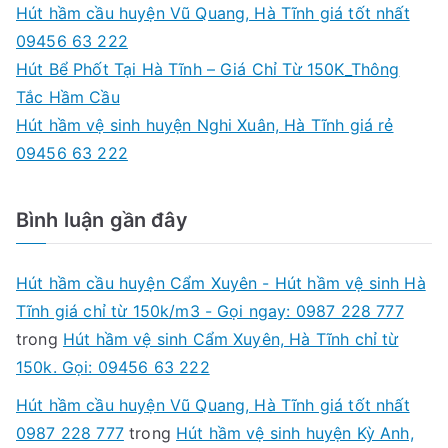
f
Hút hầm cầu huyện Vũ Quang, Hà Tĩnh giá tốt nhất
o
09456 63 222
r
Hút Bể Phốt Tại Hà Tĩnh – Giá Chỉ Từ 150K_Thông
:
Tắc Hầm Cầu
Hút hầm vệ sinh huyện Nghi Xuân, Hà Tĩnh giá rẻ
09456 63 222
Bình luận gần đây
Hút hầm cầu huyện Cẩm Xuyên - Hút hầm vệ sinh Hà
Tĩnh giá chỉ từ 150k/m3 - Gọi ngay: 0987 228 777
trong
Hút hầm vệ sinh Cẩm Xuyên, Hà Tĩnh chỉ từ
150k. Gọi: 09456 63 222
Hút hầm cầu huyện Vũ Quang, Hà Tĩnh giá tốt nhất
0987 228 777
trong
Hút hầm vệ sinh huyện Kỳ Anh,