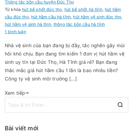
Thông tắc bồn cầu huyện Đức Thọ
Từ khóa
hút bể phốt đức thọ
,
hút bể phốt hà tĩnh
,
hút hầm
cầu đức thọ
,
hút hầm cầu hà tĩnh
,
hút hầm vệ sinh đức thọ
,
hút hầm vệ sinh hà tĩnh
,
thông tắc bồn cầu hà tĩnh
ở
1 bình luận
Hút
Nhà vệ sinh của bạn đang bị đầy, tắc nghẽn gây mùi
hầm
hôi khó chịu. Bạn đang tìm kiếm 1 đơn vị hút hầm vệ
vệ
sinh
sinh uy tín tại Đức Thọ, Hà Tĩnh giá rẻ? Bạn đang
huyện
thắc mắc giá hút hầm cầu 1 lần là bao nhiêu tiền?
Đức
Công ty vệ sinh môi trường […]
Thọ,
Hà
Xem tiếp
Tĩnh
giá
S
rẻ
e
nhất.
a
Bài viết mới
Gọi: