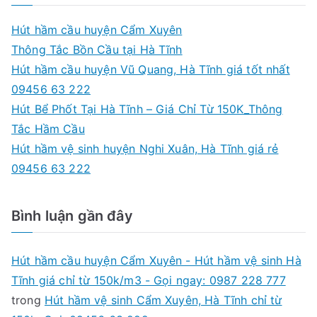
r
09456
c
63
Hút hầm cầu huyện Cẩm Xuyên
h
222
Thông Tắc Bồn Cầu tại Hà Tĩnh
f
Hút hầm cầu huyện Vũ Quang, Hà Tĩnh giá tốt nhất
o
09456 63 222
r
Hút Bể Phốt Tại Hà Tĩnh – Giá Chỉ Từ 150K_Thông
:
Tắc Hầm Cầu
Hút hầm vệ sinh huyện Nghi Xuân, Hà Tĩnh giá rẻ
09456 63 222
Bình luận gần đây
Hút hầm cầu huyện Cẩm Xuyên - Hút hầm vệ sinh Hà
Tĩnh giá chỉ từ 150k/m3 - Gọi ngay: 0987 228 777
trong
Hút hầm vệ sinh Cẩm Xuyên, Hà Tĩnh chỉ từ