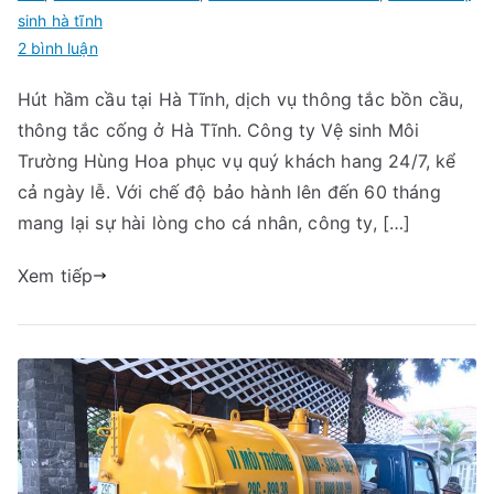
sinh hà tĩnh
ở
2 bình luận
Hút
Hút hầm cầu tại Hà Tĩnh, dịch vụ thông tắc bồn cầu,
Hầm
thông tắc cống ở Hà Tĩnh. Công ty Vệ sinh Môi
Cầu
Tại
Trường Hùng Hoa phục vụ quý khách hang 24/7, kể
Hà
cả ngày lễ. Với chế độ bảo hành lên đến 60 tháng
Tĩnh
mang lại sự hài lòng cho cá nhân, công ty, […]
Giá
Chỉ
Xem tiếp
Từ
350k/1
Khối,
sạch
1002