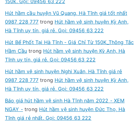
150k. Gọi: 09456 63 222
Hút hầm cầu huyện Vũ Quang, Hà Tĩnh giá tốt nhất
0987 228 777
trong
Hút hầm vệ sinh huyện Kỳ Anh,
Hà Tĩnh uy tín, giá rẻ. Gọi: 09456 63 222
Hút Bể Phốt Tại Hà Tĩnh - Giá Chỉ Từ 150K_Thông Tắc
Hầm Cầu
trong
Hút hầm vệ sinh huyện Kỳ Anh, Hà
Tĩnh uy tín, giá rẻ. Gọi: 09456 63 222
Hút hầm vệ sinh huyện Nghi Xuân, Hà Tĩnh giá rẻ
0987 228 777
trong
Hút hầm vệ sinh huyện Kỳ Anh,
Hà Tĩnh uy tín, giá rẻ. Gọi: 09456 63 222
Báo giá hút hầm vệ sinh Hà Tĩnh năm 2022 - XEM
NGAY -
trong
Hút hầm vệ sinh huyện Đức Thọ, Hà
Tĩnh giá rẻ nhất. Gọi: 09456 63 222