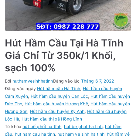
Hút Hầm Cầu Tại Hà Tĩnh
Giá Chỉ Từ 350k/1 Khối,
sạch 100%
Bởi
huthamvesinhhatinh
Đăng vào lúc
Tháng 6 7, 2022
Đăng vào ngày
Hút hầm cầu Hà Tĩnh
,
Hút hầm cầu huyện
Cẩm Xuyên
,
Hút hầm cầu huyện Can Lộc
,
Hút hầm cầu huyện
Đức Thọ
,
Hút hầm cầu huyện Hương Khê
,
Hút hầm cầu huyện
Hương Sơn
,
Hút hầm cầu huyện Kỳ Anh
,
Hút hầm cầu huyện
Lộc Hà
,
Hút hầm cầu thị xã Hồng Lĩnh
Từ khóa
hút bể phốt hà tĩnh
,
hut be phot ha tinh
,
hút hầm
cầu
,
hut ham cau ha tinh
,
hut ham ve sinh ha tinh
,
hút hầm vệ