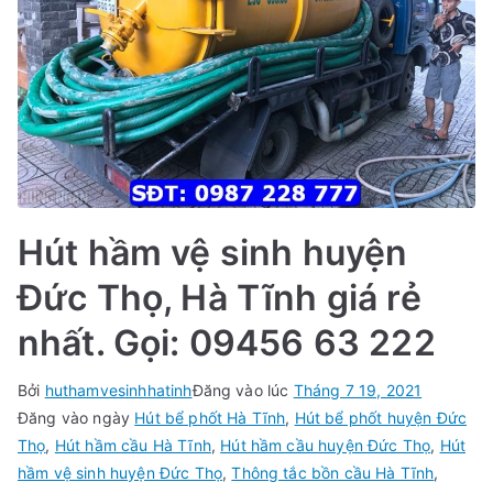
Hút hầm vệ sinh huyện
Đức Thọ, Hà Tĩnh giá rẻ
nhất. Gọi: 09456 63 222
Bởi
huthamvesinhhatinh
Đăng vào lúc
Tháng 7 19, 2021
Đăng vào ngày
Hút bể phốt Hà Tĩnh
,
Hút bể phốt huyện Đức
Thọ
,
Hút hầm cầu Hà Tĩnh
,
Hút hầm cầu huyện Đức Thọ
,
Hút
hầm vệ sinh huyện Đức Thọ
,
Thông tắc bồn cầu Hà Tĩnh
,