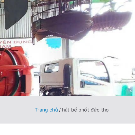
Trang chủ
hút bể phốt đức thọ