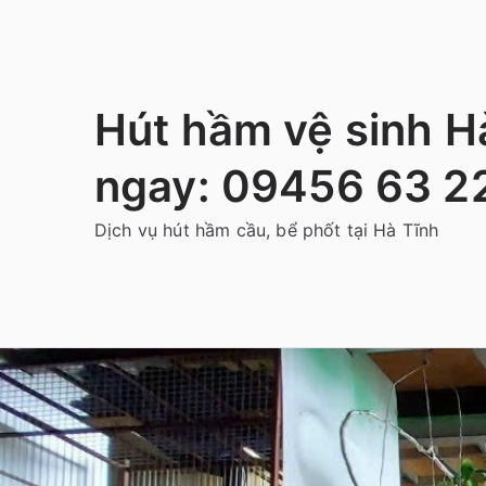
Chuyển
tới
nội
dung
Hút hầm vệ sinh Hà
ngay: 09456 63 2
Dịch vụ hút hầm cầu, bể phốt tại Hà Tĩnh