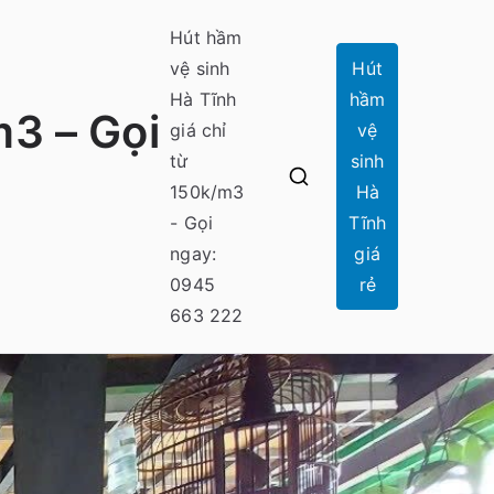
Hút hầm
vệ sinh
Hút
Hà Tĩnh
hầm
m3 – Gọi
giá chỉ
vệ
từ
sinh
150k/m3
Hà
- Gọi
Tĩnh
ngay:
giá
0945
rẻ
663 222