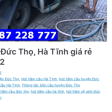
Đức Thọ, Hà Tĩnh giá rẻ
22
1
yện Đức Thọ
,
Hút hầm cầu Hà Tĩnh
,
Hút hầm cầu huyện Đức
cầu Hà Tĩnh
,
Thông tắc bồn cầu huyện Đức Thọ
 hầm cầu đức thọ
,
hút hầm cầu hà tĩnh
,
hút hầm vệ sinh đức
h