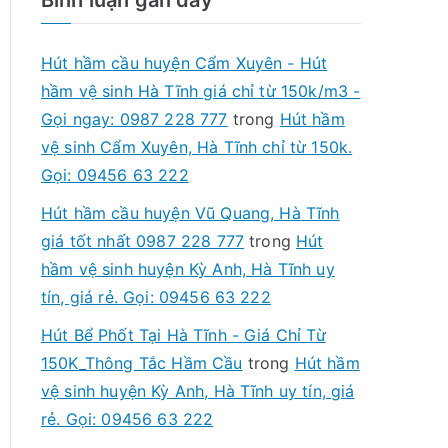
Hút hầm cầu huyện Cẩm Xuyên - Hút
hầm vệ sinh Hà Tĩnh giá chỉ từ 150k/m3 -
Gọi ngay: 0987 228 777
trong
Hút hầm
vệ sinh Cẩm Xuyên, Hà Tĩnh chỉ từ 150k.
Gọi: 09456 63 222
Hút hầm cầu huyện Vũ Quang, Hà Tĩnh
giá tốt nhất 0987 228 777
trong
Hút
hầm vệ sinh huyện Kỳ Anh, Hà Tĩnh uy
tín, giá rẻ. Gọi: 09456 63 222
Hút Bể Phốt Tại Hà Tĩnh - Giá Chỉ Từ
150K_Thông Tắc Hầm Cầu
trong
Hút hầm
vệ sinh huyện Kỳ Anh, Hà Tĩnh uy tín, giá
rẻ. Gọi: 09456 63 222