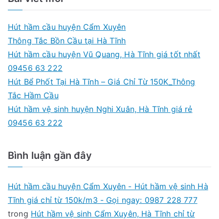
r
222
c
Hút hầm cầu huyện Cẩm Xuyên
h
Thông Tắc Bồn Cầu tại Hà Tĩnh
f
Hút hầm cầu huyện Vũ Quang, Hà Tĩnh giá tốt nhất
o
09456 63 222
r
Hút Bể Phốt Tại Hà Tĩnh – Giá Chỉ Từ 150K_Thông
:
Tắc Hầm Cầu
Hút hầm vệ sinh huyện Nghi Xuân, Hà Tĩnh giá rẻ
09456 63 222
Bình luận gần đây
Hút hầm cầu huyện Cẩm Xuyên - Hút hầm vệ sinh Hà
Tĩnh giá chỉ từ 150k/m3 - Gọi ngay: 0987 228 777
trong
Hút hầm vệ sinh Cẩm Xuyên, Hà Tĩnh chỉ từ