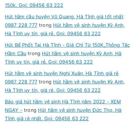
150k. Gọi: 09456 63 222
Hút hầm cầu huyện Vũ Quang, Hà Tĩnh giá tốt nhất
0987 228 777
trong
Hút hầm vệ sinh huyện Kỳ Anh,
Hà Tĩnh uy tín, giá rẻ. Gọi: 09456 63 222
Hút Bể Phốt Tại Hà Tĩnh - Giá Chỉ Từ 150K_Thông Tắc
Hầm Cầu
trong
Hút hầm vệ sinh huyện Kỳ Anh, Hà
Tĩnh uy tín, giá rẻ. Gọi: 09456 63 222
Hút hầm vệ sinh huyện Nghi Xuân, Hà Tĩnh giá rẻ
0987 228 777
trong
Hút hầm vệ sinh huyện Kỳ Anh,
Hà Tĩnh uy tín, giá rẻ. Gọi: 09456 63 222
Báo giá hút hầm vệ sinh Hà Tĩnh năm 2022 - XEM
NGAY -
trong
Hút hầm vệ sinh huyện Đức Thọ, Hà
Tĩnh giá rẻ nhất. Gọi: 09456 63 222