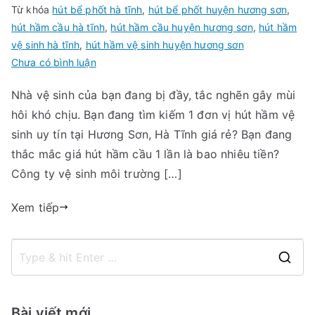
Từ khóa
hút bể phốt hà tĩnh
,
hút bể phốt huyện hương sơn
,
hút hầm cầu hà tĩnh
,
hút hầm cầu huyện hương sơn
,
hút hầm
vệ sinh hà tĩnh
,
hút hầm vệ sinh huyện hương sơn
trong
Chưa có bình luận
Hút
Nhà vệ sinh của bạn đang bị đầy, tắc nghẽn gây mùi
hầm
hôi khó chịu. Bạn đang tìm kiếm 1 đơn vị hút hầm vệ
vệ
sinh
sinh uy tín tại Hương Sơn, Hà Tĩnh giá rẻ? Bạn đang
huyện
thắc mắc giá hút hầm cầu 1 lần là bao nhiêu tiền?
Hương
Công ty vệ sinh môi trường […]
Sơn,
Hà
Xem tiếp
Tĩnh
giá
rẻ.
S
Gọi:
e
09456
a
63
Bài viết mới